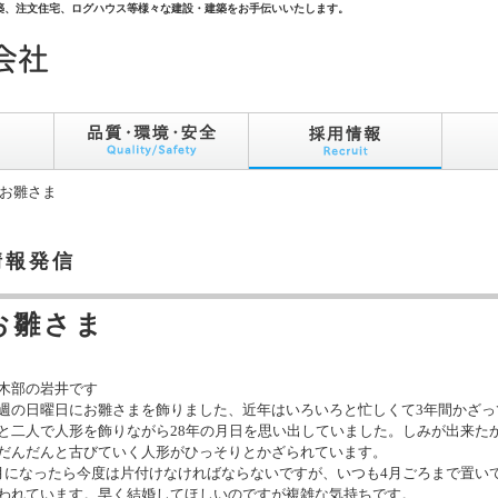
築、注文住宅、ログハウス等様々な建設・建築をお手伝いいたします。
 お雛さま
情報発信
お雛さま
木部の岩井です
週の日曜日にお雛さまを飾りました、近年はいろいろと忙しくて3年間かざっ
と二人で人形を飾りながら28年の月日を思い出していました。しみが出来た
だんだんと古びていく人形がひっそりとかざられています。
月になったら今度は片付けなければならないですが、いつも4月ごろまで置い
われています。早く結婚してほしいのですが複雑な気持ちです。