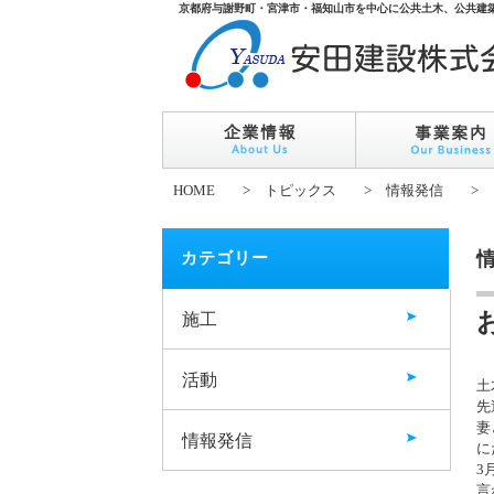
京都府与謝野町・宮津市・福知山市を中心に公共土木、公共建
HOME
>
トピックス
>
情報発信
>
カテゴリー
施工
活動
土
先
妻
情報発信
に
3
言