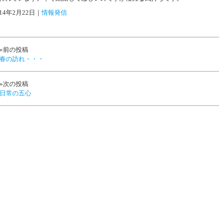
014年2月22日
｜
情報発信
«前の投稿
春の訪れ・・・
»次の投稿
日常の五心