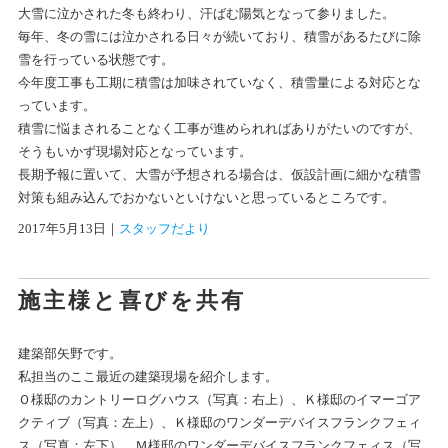
大雪に泣かされた冬も終わり、汗ばむ陽気となって参りました。
毎年、冬の雪には泣かされる日々が続いており、積雪があるたびに除
雪を行っている状態です。
今年度工事も工期に積雪は加味されていなく、積雪量による対応とな
っています。
積雪に悩まされることなく工事が進められればありがたいのですが、
そうもいかず現場対応となっています。
長期予報に置いて、大雪が予想される場合は、仮設計画に細かな積雪
対策も組み込んでおかないといけないと思っているところです。
2017年5月13日
｜
スタッフだより
施主様と喜びを共有
建築部矢野です。
私担当のここ最近の建築現場を紹介します。
Ｏ様邸のカントリーログハウス（写真：右上）、Ｋ様邸のイマーゴア
クティブ（写真：左上）、Ｋ様邸のワンダーデバイスフランクフェィ
ス（写真：左下）、Ｍ様邸のワンダーデバイスフランクフェィス（写