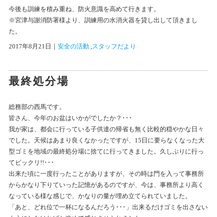
今後も訓練を積み重ね、防火意識を高めて行きます。
※宮津与謝消防署様より、訓練用の水消火器を貸し出して頂きまし
た。
2017年8月21日
｜
安全の活動
 ,
スタッフだより
最終処分場
総務部の西馬です。
皆さん、今年のお盆はいかがでしたか？･･･
我が家は、都会に行っている子供達の帰省も無く比較的穏やかな日々
でした。天候はあまり良くなかったですが、15日に要らなくなった大
型ゴミを地域の最終処分場に捨てに行ってきました。久しぶりに行っ
てビックリ!!･･･
出来た頃に一度行ったことがありますが、その時は門を入って事務所
からかなり下りていった記憶があるのですが、今は、事務所より高く
なっている様な感じで、かなりの量が埋め立てられていました。
「あと、どれ位で一杯になるんだろう･･･」出来るだけゴミを出さない