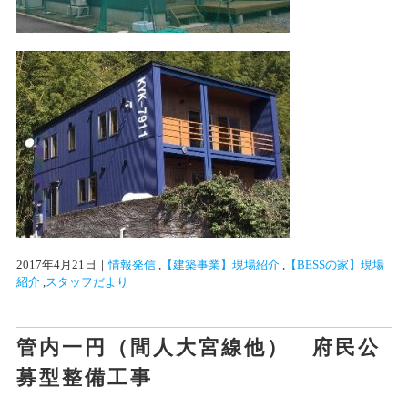
2017年4月21日
｜
情報発信
 ,
【建築事業】現場紹介
 ,
【BESSの家】現場
紹介
 ,
スタッフだより
管内一円（間人大宮線他） 府民公
募型整備工事