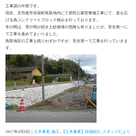
工事課の中西です。
現在、京丹後市弥栄町鳥取地内にて府民公募型整備工事にて、道を広
げる為コンクリートブロック積みを行っております。
冬の間は、雪や雨が続き土砂崩壊の危険も有りましたが、安全第一に
て工事を進めてまいりました。
鳥取地区の工事も残りわずかですが、安全第一で工事を行っていきま
す。
2017年4月6日
｜
土木事業
 ,
施工
 ,
【土木事業】現場紹介
 ,
スタッフだより