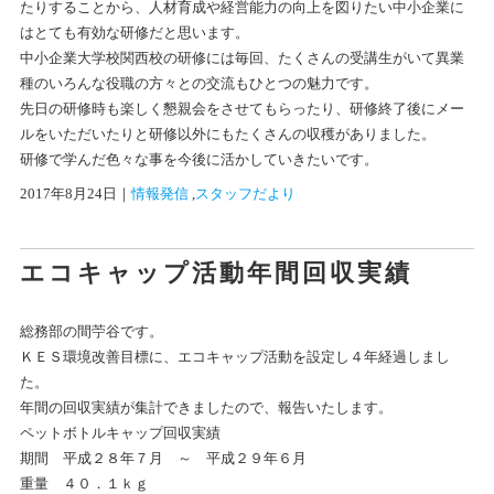
たりすることから、人材育成や経営能力の向上を図りたい中小企業に
はとても有効な研修だと思います。
中小企業大学校関西校の研修には毎回、たくさんの受講生がいて異業
種のいろんな役職の方々との交流もひとつの魅力です。
先日の研修時も楽しく懇親会をさせてもらったり、研修終了後にメー
ルをいただいたりと研修以外にもたくさんの収穫がありました。
研修で学んだ色々な事を今後に活かしていきたいです。
2017年8月24日
｜
情報発信
 ,
スタッフだより
エコキャップ活動年間回収実績
総務部の間苧谷です。
ＫＥＳ環境改善目標に、エコキャップ活動を設定し４年経過しまし
た。
年間の回収実績が集計できましたので、報告いたします。
ペットボトルキャップ回収実績
期間 平成２８年７月 ～ 平成２９年６月
重量 ４０．１ｋｇ