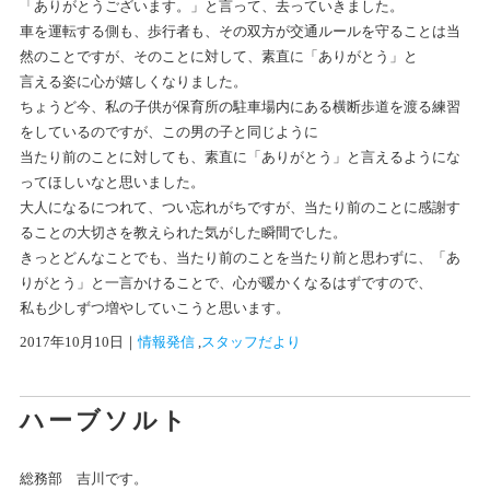
「ありがとうございます。」と言って、去っていきました。
車を運転する側も、歩行者も、その双方が交通ルールを守ることは当
然のことですが、そのことに対して、素直に「ありがとう」と
言える姿に心が嬉しくなりました。
ちょうど今、私の子供が保育所の駐車場内にある横断歩道を渡る練習
をしているのですが、この男の子と同じように
当たり前のことに対しても、素直に「ありがとう」と言えるようにな
ってほしいなと思いました。
大人になるにつれて、つい忘れがちですが、当たり前のことに感謝す
ることの大切さを教えられた気がした瞬間でした。
きっとどんなことでも、当たり前のことを当たり前と思わずに、「あ
りがとう」と一言かけることで、心が暖かくなるはずですので、
私も少しずつ増やしていこうと思います。
2017年10月10日
｜
情報発信
 ,
スタッフだより
ハーブソルト
総務部 吉川です。